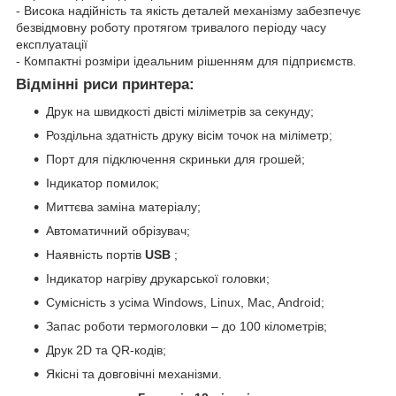
- Висока надійність та якість деталей механізму забезпечує
безвідмовну роботу протягом тривалого періоду часу
експлуатації
- Компактні розміри ідеальним рішенням для підприємств.
Відмінні риси принтера:
Друк на швидкості двісті міліметрів за секунду;
Роздільна здатність друку вісім точок на міліметр;
Порт для підключення скриньки для грошей;
Індикатор помилок;
Миттєва заміна матеріалу;
Автоматичний обрізувач;
Наявність портів
USB
;
Індикатор нагріву друкарської головки;
Сумісність з усіма Windows, Linux, Mac, Android;
Запас роботи термоголовки – до 100 кілометрів;
Друк 2D та QR-кодів;
Якісні та довговічні механізми.