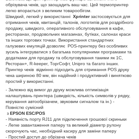
обрізувача чеків, що заощадить ваш час. Цей термопринтер
легко впорається з великим товарообігом.
Швидкий, легкий у використанні
Xprinter
застосовується для
отримання чеків, квитанцій, талонів, логотипів для роздрібного
продажу, швидкого, оперативного обслуговування в кафе,
ресторанах, продовольчих магазинах, бутіках, салонах краси
та інших торгових точках. Використання стандартних
галузевих емуляцій дозволяє POS-принтеру без особливих
зусиль інтегруватися з багатьма популярними програмами та
додатками для продажу та обслуговування такими як 1C,
Ресторан+, R-keeper, ТоргСофт, Unipro та багато інших.
Принтер чеків відмінно підходить для отримання POS друку
чека шириною 80 мм, він надійний і продуктивний і винятково
простий у використанні.
- Залежно від вимог до друку можлива оптимізація
налаштувань принтера (швидкість, кількість символів у рядку,
керування автообрізачем, звуковим сигналом та ін.) -
Повністю сумісний
з
EPSON ESC/POS
- Наявність порту RJ11 для підключення грошової скриньки
- Легке завантаження паперу та великий діаметр рулону
скорочують час, необхідний касиру для заміни паперу
- Простий доступ до обрізача чеків