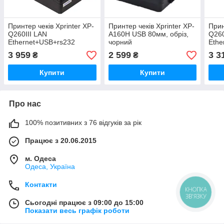
Принтер чеків Xprinter XP-
Принтер чеків Xprinter XP-
Прин
Q260III LAN
A160H USB 80мм, обріз,
Q260
Ethernet+USB+rs232
чорний
Ethe
80мм, обріз, чорний
80мм
3 959
2 599
3 3
₴
₴
диза
Купити
Купити
Про нас
100% позитивних з 76 відгуків за рік
Працює з 20.06.2015
м. Одеса
Одеса, Україна
Контакти
КНОПКА
ЗВ'ЯЗКУ
Сьогодні працює з 09:00 до 15:00
Показати весь графік роботи