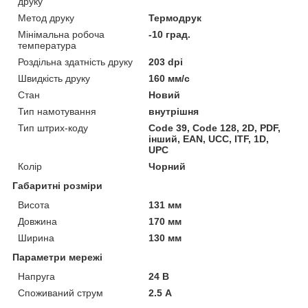
друку
Метод друку
Термодрук
Мінімальна робоча
-10 град.
температура
Роздільна здатність друку
203 dpi
Швидкість друку
160 мм/с
Стан
Новий
Тип намотування
внутрішня
Тип штрих-коду
Code 39, Code 128, 2D, PDF,
інший, EAN, UCC, ITF, 1D,
UPC
Колір
Чорний
Габаритні розміри
Висота
131 мм
Довжина
170 мм
Ширина
130 мм
Параметри мережі
Напруга
24 В
Споживаний струм
2.5 А