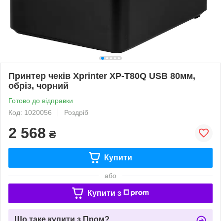
Принтер чеків Xprinter XP-T80Q USB 80мм,
обріз, чорний
Готово до відправки
Код: 1020056
Роздріб
2 568
₴
Купити
або
Купити з
Що таке купити з Пром?