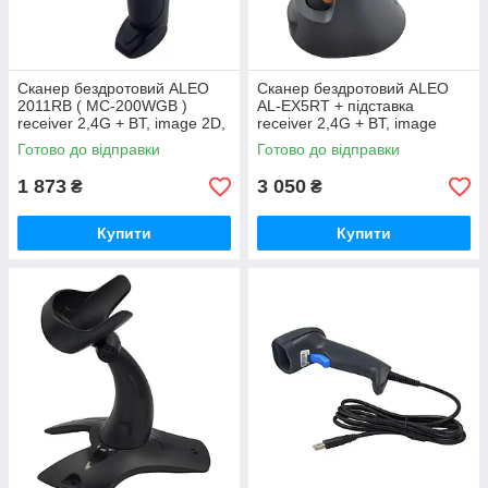
Сканер бездротовий ALEO
Сканер бездротовий ALEO
2011RB ( MC-200WGB )
AL-EX5RT + підставка
receiver 2,4G + BT, image 2D,
receiver 2,4G + BT, image
чорний
CCD 1D, помаранч.
Готово до відправки
Готово до відправки
1 873
3 050
₴
₴
Купити
Купити