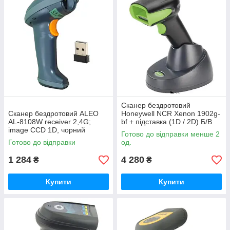
Сканер бездротовий
Сканер бездротовий ALEO
Honeywell NCR Xenon 1902g-
AL-8108W receiver 2,4G;
bf + підставка (1D / 2D) Б/В
image CCD 1D, чорний
Bluetooth+USB image 2D,
Готово до відправки менше 2
чорний
Готово до відправки
од.
1 284
4 280
₴
₴
Купити
Купити