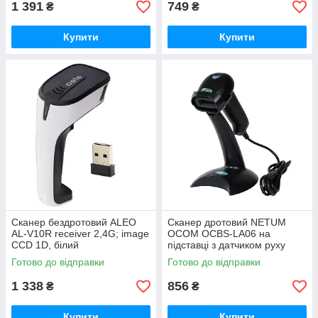
1 391
749
₴
₴
Купити
Купити
Сканер бездротовий ALEO
Сканер дротовий NETUM
AL-V10R receiver 2,4G; image
OCOM OCBS-LA06 на
CCD 1D, білий
підставці з датчиком руху
RS232 лазер, чорний
Готово до відправки
Готово до відправки
1 338
856
₴
₴
Купити
Купити