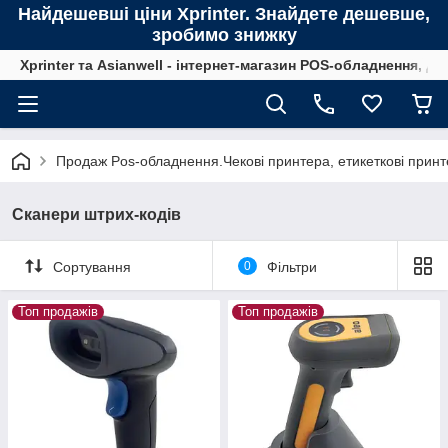
Найдешевші ціни Xprinter. Знайдете дешевше,
зробимо знижку
Xprinter та Asianwell - інтернет-магазин POS-обладнення, для
Продаж Pos-обладнення.Чекові принтера, етикеткові принте
Сканери штрих-кодів
Сортування
0
Фільтри
Топ продажів
Топ продажів