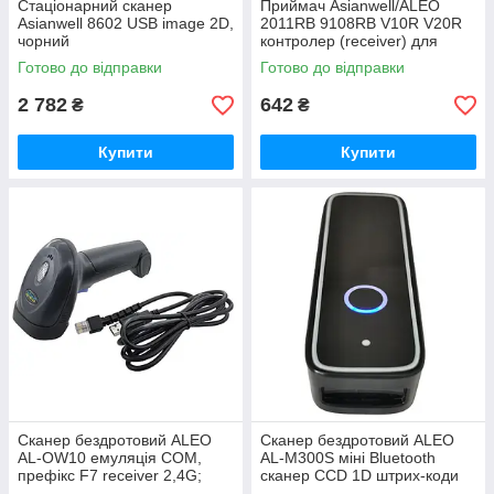
Стаціонарний сканер
Приймач Asianwell/ALEO
Asianwell 8602 USB image 2D,
2011RB 9108RB V10R V20R
чорний
контролер (receiver) для
сканера
Готово до відправки
Готово до відправки
2 782
642
₴
₴
Купити
Купити
Сканер бездротовий ALEO
Сканер бездротовий ALEO
AL-OW10 емуляція СОМ,
AL-M300S міні Bluetooth
префікс F7 receiver 2,4G;
сканер CCD 1D штрих-коди
image CCD 1D, білий