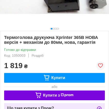
Термоголова друкуюча Xprinter 365B НОВА
версія + механізм до 80мм, нова, гарантія
Готово до відправки
Код: 1050003
Роздріб
1 819
₴
Купити
або
Купити з
Що таке купити з Пром?