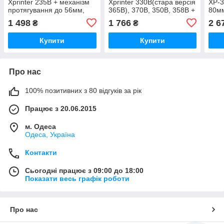
Xprinter 235B + механізм
Xprinter 330B(стара версія
XP-3
протягування до 56мм,
365B), 370B, 350B, 358B +
80мм
нова, гарантія
механізм до 80мм, нова,
1 498
1 766
2 6
₴
₴
гарантія
Купити
Купити
Про нас
100% позитивних з 80 відгуків за рік
Працює з 20.06.2015
м. Одеса
Одеса, Україна
Контакти
Сьогодні працює з 09:00 до 18:00
Показати весь графік роботи
Про нас