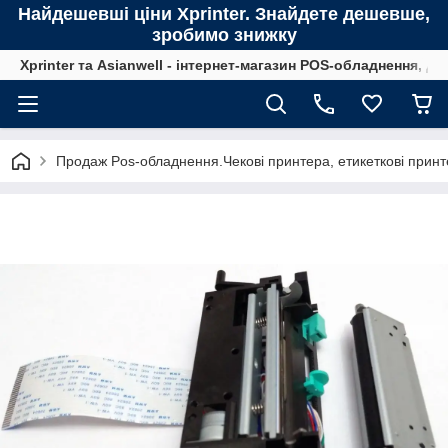
Найдешевші ціни Xprinter. Знайдете дешевше,
зробимо знижку
Xprinter та Asianwell - інтернет-магазин POS-обладнення, для
Продаж Pos-обладнення.Чекові принтера, етикеткові принте