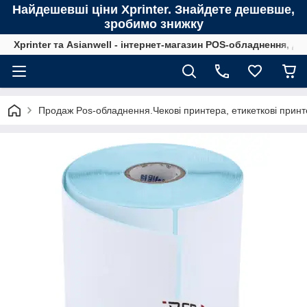
Найдешевші ціни Xprinter. Знайдете дешевше,
зробимо знижку
Xprinter та Asianwell - інтернет-магазин POS-обладнення, для
Продаж Pos-обладнення.Чекові принтера, етикеткові принте