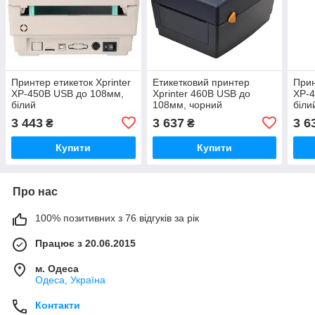
Принтер етикеток Xprinter
Етикетковий принтер
Прин
XP-450B USB до 108мм,
Xprinter 460B USB до
XP-4
білий
108мм, чорний
біли
3 443
3 637
3 6
₴
₴
Купити
Купити
Про нас
100% позитивних з 76 відгуків за рік
Працює з 20.06.2015
м. Одеса
Одеса, Україна
Контакти