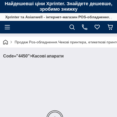
Найдешевші ціни Xprinter. Знайдете дешевше,
зробимо знижку
Xprinter та Asianwell - інтернет-магазин POS-обладнення, для
Продаж Pos-обладнення.Чекові принтера, етикеткові принте
Code="4450">Касові апарати